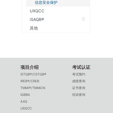
信息安全保护
UXQCC
iSAQB®
其他
项目介绍
考试认证
ISTQB®/CSTQB®
考试预约
IREB®/CREB
成绩查询
TMMi®/TMMiCN
证书查询
IQBBA
培训查询
A4Q
UXQCC