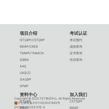
项目介绍
考试认证
ISTQB®/CSTQB®
考试预约
IREB®/CREB
成绩查询
TMMi®/TMMiCN
证书查询
IQBBA
培训查询
A4Q
UXQCC
iSAQB®
SPMP
资料中心
加入我们
Copyright © 2022.TST考试中心. All Rights Reserved.
ISTQB®
CSTQB®
沪公网安备31011002007493号
沪ICP备11035314号-4
IREB®
IREB®