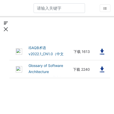
iSAQB术语
(1.1 MB)
下载 1613
v2022.1_CN1.0（中文
版）
Glossary of Software
(1.89 MB)
下载 2240
Architecture
Terminology（英文版）
2025.1-rev2-EN-
20250117