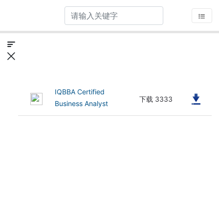
IQBBA Certified
(1.11 MB)
下载 3333
Business Analyst
Advances Level
Syllabus v1.0（英文版）